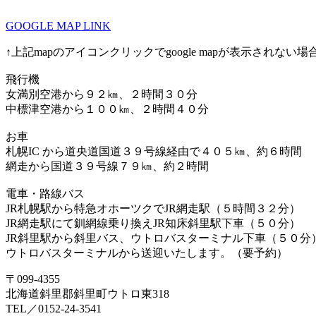
GOOGLE MAP LINK
↑上記mapのアイコンクリックでgoogle mapが表示されない
飛行機
女満別空港から９２㎞、２時間３０分
中標津空港から１００㎞、２時間４０分
お車
札幌IC から道央道国道３９号線経由で４０５㎞、約６時間
網走から国道３９号線７９㎞、約２時間
電車・路線バス
JR札幌駅から特急オホーツクでJR網走駅（５時間３２分）
JR網走駅にて釧網線乗り換えJR知床斜里駅下車（５０分）
JR斜里駅から斜里バス、ウトロバスターミナル下車（５０分
ウトロバスターミナルから送迎いたします。（要予約）
〒099-4355
北海道斜里郡斜里町ウトロ東318
TEL／0152-24-3541