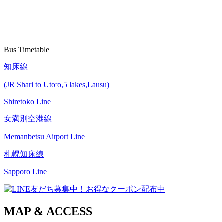
Bus Timetable
知床線
(JR Shari to Utoro,5 lakes,Lausu)
Shiretoko Line
女満別空港線
Memanbetsu Airport Line
札幌知床線
Sapporo Line
MAP & ACCESS