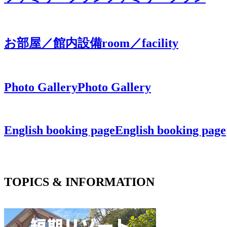
お部屋／館内設備
room／facility
Photo Gallery
Photo Gallery
English booking page
English booking page
TOPICS & INFORMATION